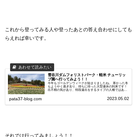
これから登ってみる人や登ったあとの答え合わせにしても
らえれば幸いです。
雪谷川ダムフォリストパーク・軽米 チューリッ
プ園へ行ってみよう！！
今年もゴールデンウィークが始まりましたね。 寒かった冬
もようやく過ぎ去り、待ちに待った大型連休の到来です！
出不精の気があり、特段遠出をするタイプの人種ではあり
ませんが、今回は岩手県九戸郡軽米町にあります『雪谷川
ダムフォリストパーク・軽米』へと行って参りました。 こ
2023.05.02
pata37-blog.com
の時期だけに綺麗に咲き誇る数多の『チューリップ』に癒
されてきた次第です。 旅のお供の参考にしてみてくださ
い。 それでは、ご覧くださいませ！
それでは行ってみましょう！！