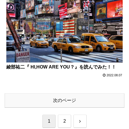
綾部祐二『 HI,HOW ARE YOU？』を読んでみた！！
2022.08.07
次のページ
次
1
2