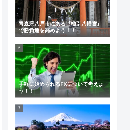
青森県八戸市にある『櫛引八幡宮』
で勝負運を高めよう！！
手軽に始められるFXについて考えよ
う！！