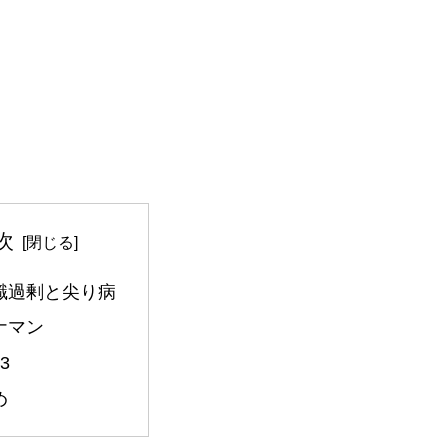
次
識過剰と尖り病
ナマン
3
め