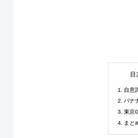
目
自意
バナ
東京0
まと