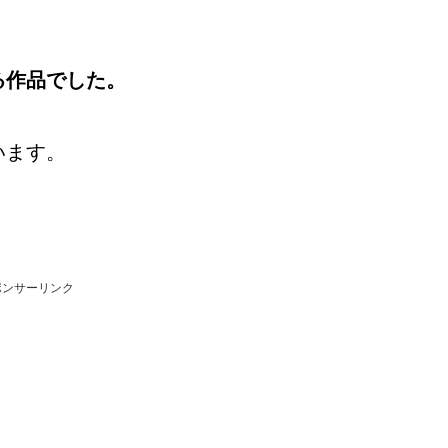
ュッと凝縮された一冊です。 それでは行ってみましょー！
る作品でした。
います。
ポンサーリンク