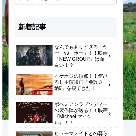
新着記事
なんでもありすぎる「ヤ
ー」vs「ポー」！！映画
『NEW GROUP』は面
白い！？
イケオジの頂点！！舘ひ
ろし主演映画『免許返
納⁉』を観てきた！！
ボヘミアンラプソディー
の製作陣が送る！！映画
『Michael マイケ
ル』！！
ヒューマノイドとの暮ら