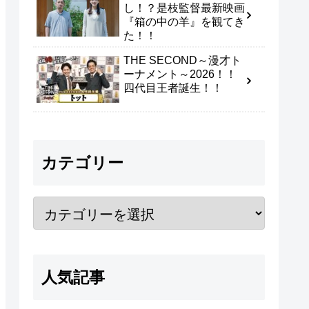
し！？是枝監督最新映画
『箱の中の羊』を観てき
た！！
THE SECOND～漫才ト
ーナメント～2026！！
四代目王者誕生！！
カテゴリー
人気記事