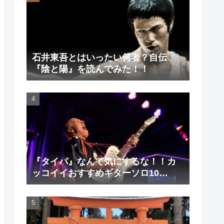
石井東吾とはいったい何者？自伝
『陰と陽』を読んでみた！！
『タイパ』なんて気にするな！！カ
ッコイイおすすめギターソロ10
選！！