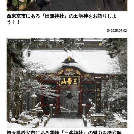
西東京市にある『田無神社』の五龍神をお詣りしよ
う！！
2025.07.02
パワースポット
埼玉県秩父市にある霊峰『三峯神社』の魅力を徹底解