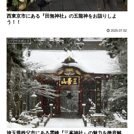
西東京市にある『田無神社』の五龍神をお詣りしよ
う！！
2025.07.02
パワースポット
埼玉県秩父市にある霊峰『三峯神社』の魅力を徹底解