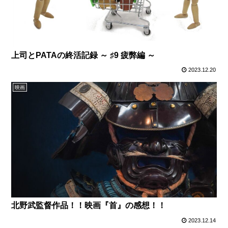
上司とPATAの終活記録 ～ ♯9 疲弊編 ～
2023.12.20
映画
北野武監督作品！！映画『首』の感想！！
2023.12.14