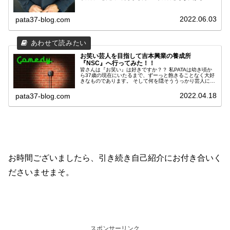
こ仕事も覚え、それなりの人間関係なんかも出来上がって
いるぐらいの感じでしょうか？ 要するにニート生活も板に
付いてきたって感じです。 そんな私PATAの以前の職種は
2022.06.03
pata37-blog.com
『葬儀屋』だったんですね。 縁がないことが一番ですが、
誰もが間違いなく一度はお世話にならざるを得ない場所。
そんな業界のお話を記事にしていきたいと思います。
お笑い芸人を目指して吉本興業の養成所
『NSC』へ行ってみた！！
皆さんは『お笑い』は好きですか？？ 私PATAは幼き頃か
ら37歳の現在にいたるまで、ずーっと飽きることなく大好
きなものであります。 そして何を隠そううっかり芸人に憧
れてしまい、養成所なるところに通っていたことがあるの
です。 そんな芸人に憧れる未来のスーパースターに少しだ
2022.04.18
pata37-blog.com
け内容を紹介して参りたいと思います。 それでは行ってみ
よう！！
お時間ございましたら、引き続き自己紹介にお付き合いく
ださいませまそ。
スポンサーリンク