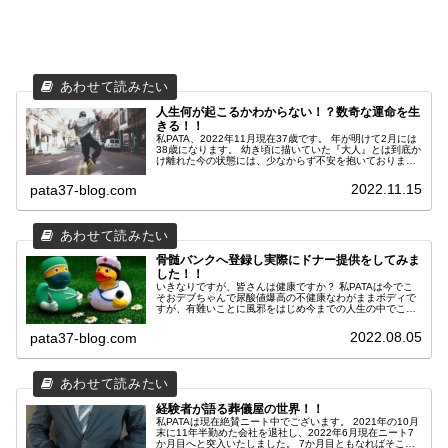
人生何が起こるかわからない！？数奇な運命を生
きる！！
私PATA、2022年11月現在37歳です。 年が明けて2月には
38歳になります。 幼き頃に描いていた『大人』とは到底か
け離れた今の状態には、少なからず不安を抱いておりま
す。 ここ数年で人生の歯車が大きく動いている実感があ
り、「この先一体全体どうなってしまうんだろう？」とガ
2022.11.15
pata37-blog.com
ラにもなくおセンチになっている次第です。 『人の不幸は
蜜の味』という素敵な言葉が日本には存在しておりますの
で、少しばかり皆様方にお裾分けをしたいと思います。 そ
れでは、私PATAの数奇な運命に少しばかりお付き合いくだ
さいませ...
骨髄バンクへ登録し実際にドナー提供をしてみま
した！！
いきなりですが、皆さんは健康ですか？ 私PATAは今でこ
そおデブちゃんで尿酸値爆高の不健康なわがままボディで
すが、有難いことに風邪をはじめ今までの人生の中でこれ
といった大病を患うことなく、健康的な日々を過ごして参
りました。 そんな私ですが人生で一度だけ入院をしたこと
2022.08.05
pata37-blog.com
があるのです。 そうです。 タイトルにあるように骨髄バ
ンクのドナー登録をきっかけに、実際に骨髄を提供したこ
とがあるのです。 今までの人生の中で自分以外の経験者に
お会いしたことがなかったので、せっかくなら記事に残し
参考にしていただこうかなと。 提供する側、提供される
側、その周りにいらっしゃるご家族など、立場が違えば思
経験者が語る葬儀屋の世界！！
いも違うでしょうが、ほんの一例として共有していきたい
と思います。
私PATAは現在絶賛ニート中でございます。 2021年の10月
末に11年半勤めた会社を退社し、2022年6月現在ニート7
か月目へと突入いたしました。 7か月目ともなればそこそ