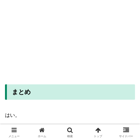
まとめ
はい。
といった具合に様々な優しさに触れて、現在また就職活動
メニュー
ホーム
検索
トップ
サイドバー