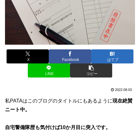
X
Facebook
はてブ
LINE
コピー
2022.08.03
私PATAはこのブログのタイトルにもあるように
現在絶賛
ニート中。
自宅警備隊歴も気付けば10か月目に突入です。