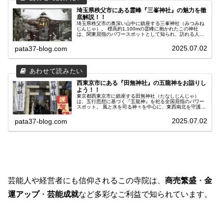
埼玉県秩父市にある霊峰『三峯神社』の魅力を徹
底解説！！
埼玉県秩父市の奥深い山中に鎮座する三峯神社（みつみね
じんじゃ）。 標高約1,100mの霊峰に抱かれたこの神社
は、関東屈指のパワースポットとして知られ、訪れる人々
に神秘的な体験と深い癒しを与えてくれます。 この記事で
は、三峯神社のアクセス方法や気候、ご利益、参拝の作
2025.07.02
pata37-blog.com
法、神様の由緒、話題の水をかけて浮かび上がる龍、さら
には極真空手の創始者大山倍達との関係まで、余すところ
なくご紹介します。 それでは、ご覧ください！
西東京市にある『田無神社』の五龍神をお詣りし
よう！！
東京都西東京市に鎮座する田無神社（たなしじんじゃ）
は、五行思想に基づく『五龍神』を祀る全国屈指のパワー
スポット。 風と水を司る神々を中心に、東西南北を守護す
る五色の龍神が境内に点在し、訪れる人々に多彩なご利益
を授けてくれます。 この記事では、田無神社のアクセス方
2025.07.02
pata37-blog.com
法や駐車場情報、正月の混雑状況、ご利益、五龍神の特徴
と参拝方法まで、初めての方でも安心して訪れられるよう
に詳しくご紹介します。 それでは、ご覧ください！
芸能人や経営者にも信仰されるこの寺院は、
商売繁盛
・
金
運アップ
・
芸能成就
など多彩なご利益で知られています。