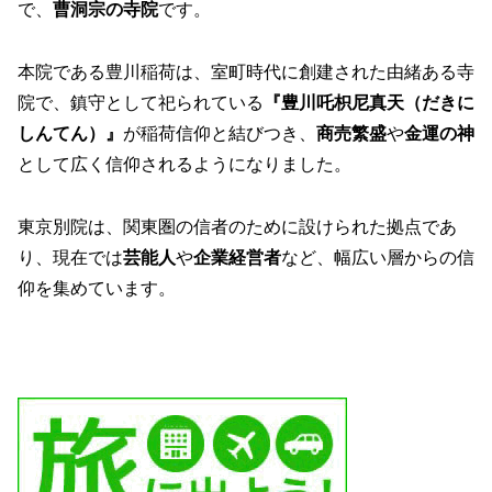
で、
曹洞宗の寺院
です。
本院である豊川稲荷は、室町時代に創建された由緒ある寺
院で、鎮守として祀られている
『豊川吒枳尼真天（だきに
しんてん）』
が稲荷信仰と結びつき、
商売繁盛
や
金運の神
として広く信仰されるようになりました。
東京別院は、関東圏の信者のために設けられた拠点であ
り、現在では
芸能人
や
企業経営者
など、幅広い層からの信
仰を集めています。