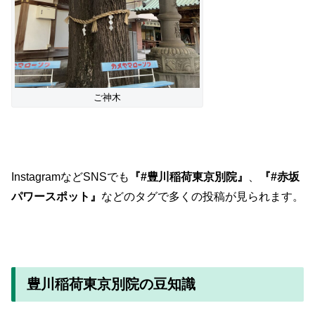
ご神木
InstagramなどSNSでも
『#豊川稲荷東京別院』
、
『#赤坂
パワースポット』
などのタグで多くの投稿が見られます。
豊川稲荷東京別院の豆知識