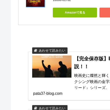
10008-61762
Amazonで見る
【完全保存版】
説！！
映画史に燦然と輝く
クシング映画の金字
リード』シリーズ。 この記事では、公開順に全9作品を徹底解説し
pata37-blog.com
す。 あらすじ、見どころ、人間関係、BGMまで網羅した内容で、初め
て観る人から往年のフ
は、ご覧ください！