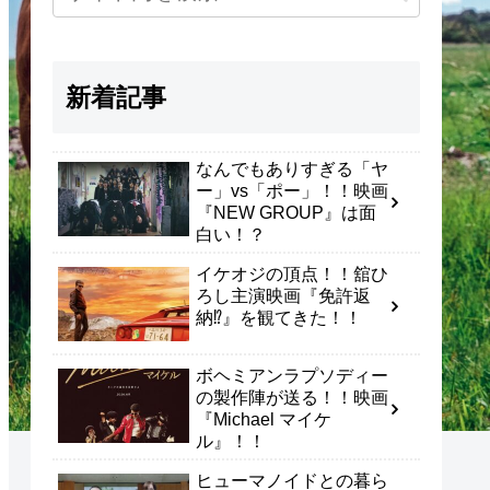
新着記事
なんでもありすぎる「ヤ
ー」vs「ポー」！！映画
『NEW GROUP』は面
白い！？
イケオジの頂点！！舘ひ
ろし主演映画『免許返
納⁉』を観てきた！！
ボヘミアンラプソディー
の製作陣が送る！！映画
『Michael マイケ
ル』！！
ヒューマノイドとの暮ら