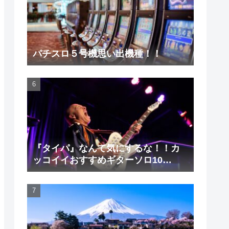
パチスロ５号機思い出機種！！
『タイパ』なんて気にするな！！カ
ッコイイおすすめギターソロ10
選！！