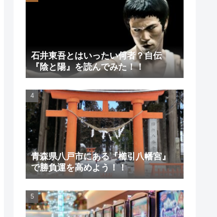
石井東吾とはいったい何者？自伝
『陰と陽』を読んでみた！！
青森県八戸市にある『櫛引八幡宮』
で勝負運を高めよう！！