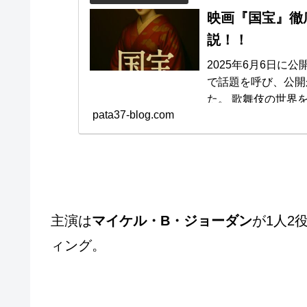
映画『国宝』徹
説！！
2025年6月6日に
で話題を呼び、公開
た。 歌舞伎の世界を描いた3時間弱の大作ながら、若年層から年配層ま
pata37-blog.com
で幅広い観客を魅了しています。 この記
すじ、キャスト、見
力、構成、監督情報
では、ご覧ください
主演は
マイケル・B・ジョーダン
が1人2
ィング。