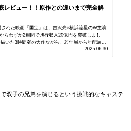
底レビュー！！原作との違いまで完全解
公開された映画『国宝』は、吉沢亮×横浜流星のW主演
からわずか2週間で興行収入20億円を突破しまし
2025.06.30
事では、映画『国宝』のあら
どころ、歌舞伎描写のリアリティ、主演俳優の演技
、原作との違いまでを詳しくご紹介します。 それ
！
役で双子の兄弟を演じるという挑戦的なキャステ