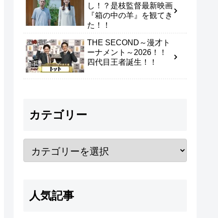
し！？是枝監督最新映画
『箱の中の羊』を観てき
た！！
THE SECOND～漫才ト
ーナメント～2026！！
四代目王者誕生！！
カテゴリー
人気記事