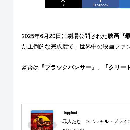
X
Facebook
2025年6月20日に劇場公開された
映画『罪人
た圧倒的な完成度で、世界中の映画ファ
監督は
『ブラックパンサー』
、
『クリー
Happinet
罪人たち　スペシャル・プライス [Bl