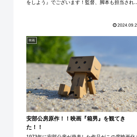
をしよう』でございます！監督、脚本も担当され
三谷ワールド全開のミステリーコメディ作です。
っそく感想を書いていきたいと思います。ご覧く
さい！
2024.09.
映画
安部公房原作！！映画『箱男』を観てき
た！！
1973年に安部公房が発表した作品がこの度映画化