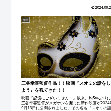
つの日にか俺も！」と密かな憧れを抱いていたわ
ですが、この度ついにデビューして参りました！
2024.09.
所の偏りはやや強めではありますが、参考にして
ただければ幸いです。
映画
三谷幸喜監督作品！！映画『スオミの話をし
よう』を観てきた！！
映画『記憶にございません！』以来、約5年ぶりに
三谷幸喜監督がメガホンを握った新作映画が2024
9月13日に公開されました。その名も『スオミの