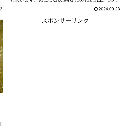
け
列にて生放送です！3139組の中から笑いで勝ち取
場
23
2024.09.23
る、17代目のキングに輝くのは一体誰なのか？
い
スポンサーリンク
年
話