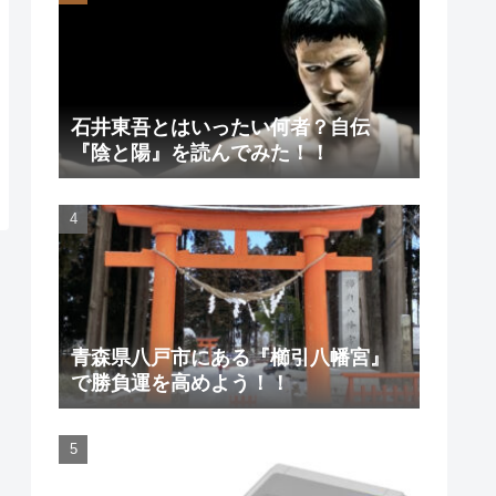
石井東吾とはいったい何者？自伝
『陰と陽』を読んでみた！！
青森県八戸市にある『櫛引八幡宮』
で勝負運を高めよう！！