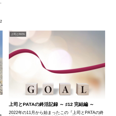
た
さ
だ
22
上司とPATA
上司とPATAの終活記録 ～ ♯12 完結編 ～
2022年の11月から始まったこの『上司とPATAの終
さ