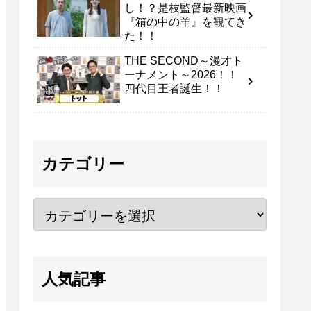
し！？是枝監督最新映画
『箱の中の羊』を観てき
た！！
THE SECOND～漫才ト
ーナメント～2026！！
四代目王者誕生！！
カテゴリー
人気記事