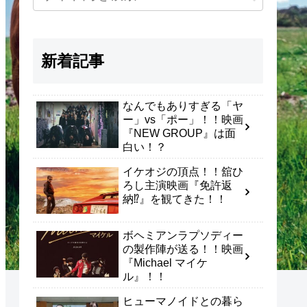
新着記事
なんでもありすぎる「ヤ
ー」vs「ポー」！！映画
『NEW GROUP』は面
白い！？
イケオジの頂点！！舘ひ
ろし主演映画『免許返
納⁉』を観てきた！！
ボヘミアンラプソディー
の製作陣が送る！！映画
『Michael マイケ
ル』！！
ヒューマノイドとの暮ら