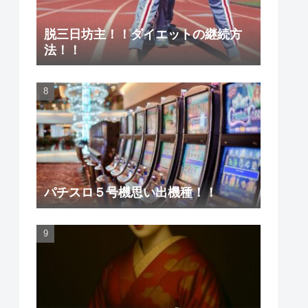
脱三日坊主！！ダイエットの継続方
法！！
パチスロ５号機思い出機種！！