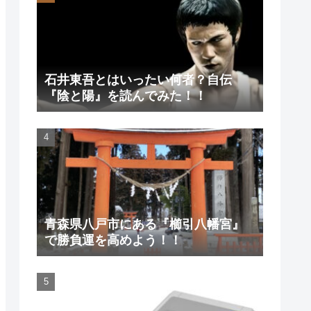
石井東吾とはいったい何者？自伝
『陰と陽』を読んでみた！！
青森県八戸市にある『櫛引八幡宮』
で勝負運を高めよう！！