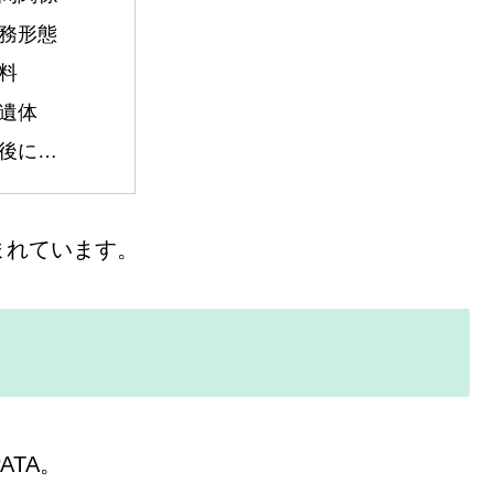
務形態
料
遺体
後に…
まれています。
ATA。