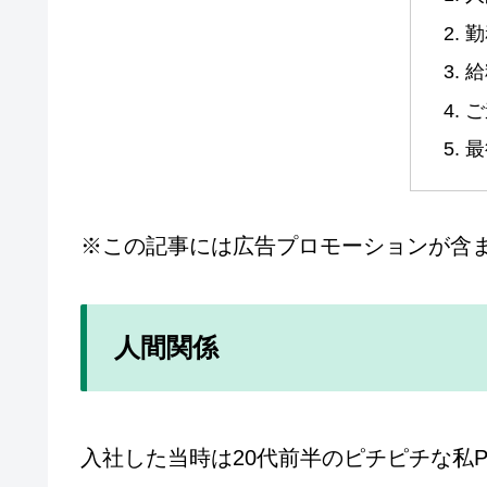
勤
給
ご
最
※この記事には広告プロモーションが含
人間関係
入社した当時は20代前半のピチピチな私P