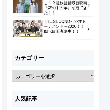
し！？是枝監督最新映画
『箱の中の羊』を観てき
た！！
THE SECOND～漫才ト
ーナメント～2026！！
四代目王者誕生！！
カテゴリー
人気記事