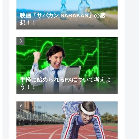
映画『サバカン SABAKAN』の感
想！！
手軽に始められるFXについて考えよ
う！！