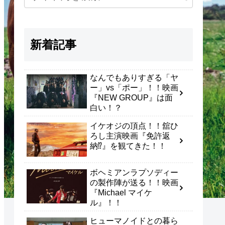
新着記事
なんでもありすぎる「ヤ
ー」vs「ポー」！！映画
『NEW GROUP』は面
白い！？
イケオジの頂点！！舘ひ
ろし主演映画『免許返
納⁉』を観てきた！！
ボヘミアンラプソディー
の製作陣が送る！！映画
『Michael マイケ
ル』！！
ヒューマノイドとの暮ら