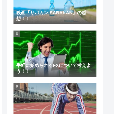
映画『サバカン SABAKAN』の感
想！！
手軽に始められるFXについて考えよ
う！！