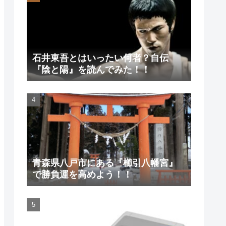
石井東吾とはいったい何者？自伝
『陰と陽』を読んでみた！！
青森県八戸市にある『櫛引八幡宮』
で勝負運を高めよう！！