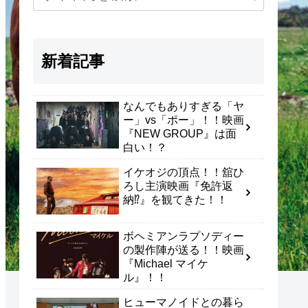
新着記事
なんでもありすぎる「ヤ
ー」vs「ポー」！！映画
『NEW GROUP』は面
白い！？
イケオジの頂点！！舘ひ
ろし主演映画『免許返
納⁉』を観てきた！！
ボヘミアンラプソディー
の製作陣が送る！！映画
『Michael マイケ
ル』！！
ヒューマノイドとの暮ら