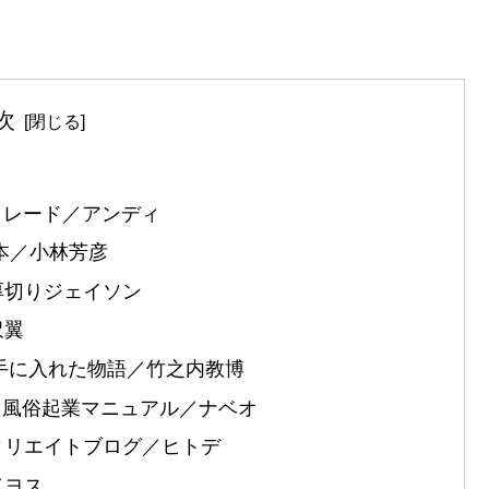
次
トレード／アンディ
本／小林芳彦
厚切りジェイソン
沢翼
円手に入れた物語／竹之内教博
稼ぐ風俗起業マニュアル／ナベオ
ィリエイトブログ／ヒトデ
／ヨス