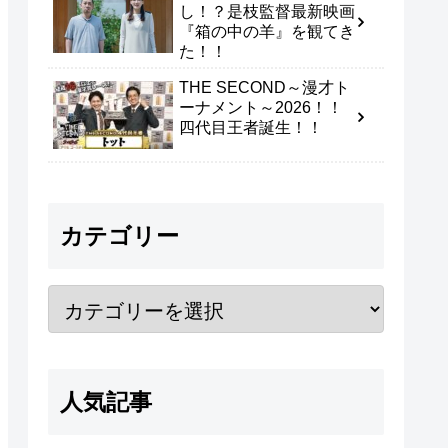
し！？是枝監督最新映画
『箱の中の羊』を観てき
た！！
THE SECOND～漫才ト
ーナメント～2026！！
四代目王者誕生！！
カテゴリー
人気記事