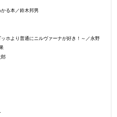
わかる本／鈴木邦男
ゴッホより普通にニルヴァーナが好き！～／永野
果
太郎
介