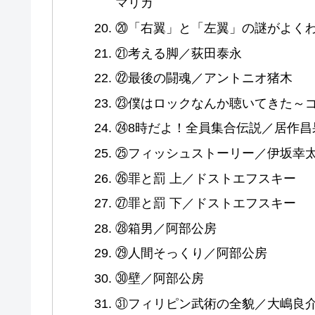
マリカ
⑳「右翼」と「左翼」の謎がよく
㉑考える脚／荻田泰永
㉒最後の闘魂／アントニオ猪木
㉓僕はロックなんか聴いてきた～
㉔8時だよ！全員集合伝説／居作昌
㉕フィッシュストーリー／伊坂幸
㉖罪と罰 上／ドストエフスキー
㉗罪と罰 下／ドストエフスキー
㉘箱男／阿部公房
㉙人間そっくり／阿部公房
㉚壁／阿部公房
㉛フィリピン武術の全貌／大嶋良