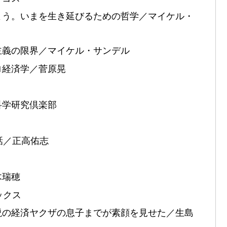
よう。いまを生き延びるための哲学／マイケル・
主義の限界／マイケル・サンデル
ロ経済学／菅原晃
科学研究倶楽部
話／正高佑志
木瑞穂
ックス
説の経済ヤクザの息子までが素顔を見せた／生島