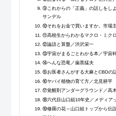
⑨これからの「正義」の話しをし
サンデル
⑩それをお金で買いますか。市場
⑪高校生からわかるマクロ・ミク
⑫論語と算盤／渋沢栄一
⑬宇宙がまるごとわかる本／宇宙
⑭へんな恐竜／歯黒猛夫
⑮お医者さんがする大麻とCBDの
⑯ヤバイ植物の育て方／北見耕平
⑰覚醒剤アンダーグラウンド／高
⑱六代目山口組10年史／メディア
⑲修羅の花～山口組トップから伝