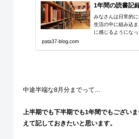
1年間の読書記
みなさんは日常的に本を読
生活の中に組み込ま
に感じるようになっていきます。 一度に
忙しさに流されてし
pata37-blog.com
人もいるかもしれませんね。 私PATAはビート
冊買っていたことがあります... そんな読書大好
年間で読んだ本を紹介いたします！
ださいませ。
中途半端な8月分までって…
上半期でも下半期でも1年間でもござい
えて記しておきたいと思います。