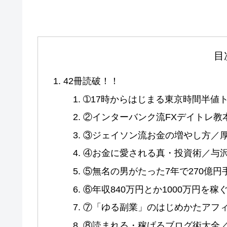
目
42冊読破！！
➀17時からはじまる東京時間半値
②インターバンク流FXデイトレ教
③ジェイソン流お金の増やし方／
④お金に愛される真・投資術／与
⑤無名の男がたった7年で270億
⑥年収840万円とか1000万円を
⑦「ゆる副業」のはじめかたアフ
⑧読まれる・稼げるブログ術大全