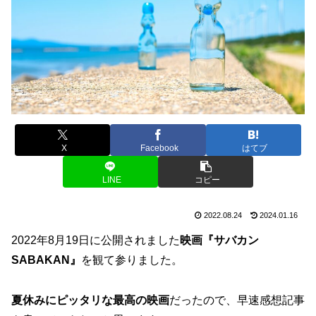
X
Facebook
はてブ
LINE
コピー
2022.08.24
2024.01.16
2022年8月19日に公開されました
映画『サバカン
SABAKAN』
を観て参りました。
夏休みにピッタリな最高の映画
だったので、早速感想記事