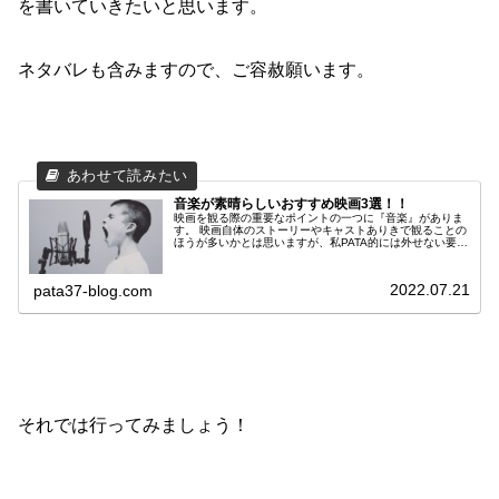
を書いていきたいと思います。
ネタバレも含みますので、ご容赦願います。
音楽が素晴らしいおすすめ映画3選！！
映画を観る際の重要なポイントの一つに『音楽』がありま
す。 映画自体のストーリーやキャストありきで観ることの
ほうが多いかとは思いますが、私PATA的には外せない要
素。 映像とリンクした挿入歌やBGMで、映画の出来不出
来が決まるんじゃないかとさえ思えるレベルです。 わかり
やすいところで言うと、ロッキーのテーマを聴くだけでテ
2022.07.21
pata37-blog.com
ンションが上がるような気がしませんかね？
それでは行ってみましょう！