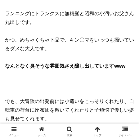
ランニングにトランクスに無精髭と昭和の小汚いお父さん
丸出しです。
かつ、めちゃくちゃ下品で、キン〇マをいっつも掻いてい
るダメな大人です。
なんとなく臭そうな雰囲気さえ醸し出していますwww
でも、大冒険の出発前には小遣いをこっそりくれたり、自
転車の荷台に座布団を敷いてくれたりと子煩悩で優しい姿
も見せてくれます。
竹本との別れのあとの息子を優しく抱きしめる姿には心を
メニュー
ホーム
検索
トップ
サイドバー