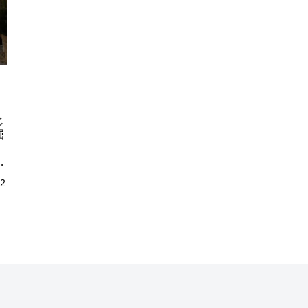
じ
屈
、
訪
記
02
正
ま
し