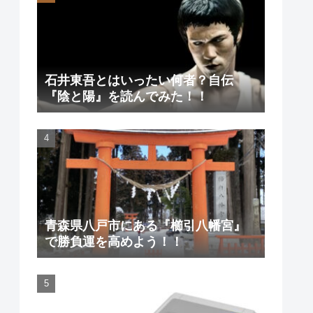
石井東吾とはいったい何者？自伝
『陰と陽』を読んでみた！！
青森県八戸市にある『櫛引八幡宮』
で勝負運を高めよう！！