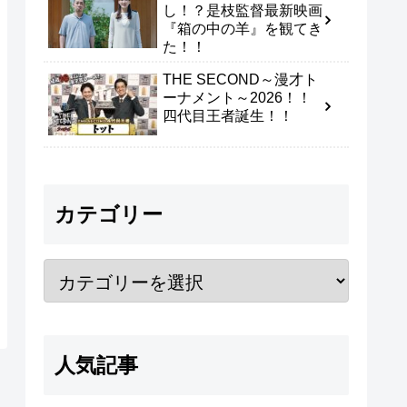
し！？是枝監督最新映画
『箱の中の羊』を観てき
た！！
THE SECOND～漫才ト
ーナメント～2026！！
四代目王者誕生！！
カテゴリー
人気記事