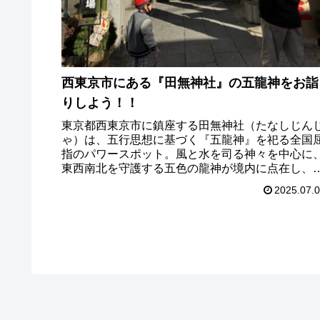
西東京市にある『田無神社』の五龍神をお詣
りしよう！！
東京都西東京市に鎮座する田無神社（たなしじん
ゃ）は、五行思想に基づく『五龍神』を祀る全国
指のパワースポット。風と水を司る神々を中心に
東西南北を守護する五色の龍神が境内に点在し、
れる人々に多彩なご利益を授けてくれます。この
2025.07.
事では、田無神社のアクセス方法や駐車場情報、
月の混雑状況、ご利益、五龍神の特徴と参拝方法
で、初めての方でも安心して訪れられるように詳
くご紹介します。それでは、ご覧ください！