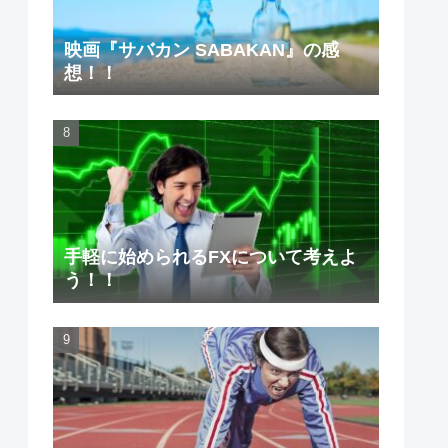
映画『サバカン SABAKAN』の感
想！！
手軽に始められるFXについて考えよ
う！！