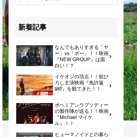
新着記事
なんでもありすぎる「ヤ
ー」vs「ポー」！！映画
『NEW GROUP』は面
白い！？
イケオジの頂点！！舘ひ
ろし主演映画『免許返
納⁉』を観てきた！！
ボヘミアンラプソディー
の製作陣が送る！！映画
『Michael マイケ
ル』！！
ヒューマノイドとの暮ら