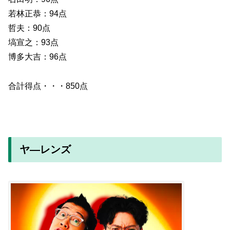
若林正恭：94点
哲夫：90点
塙宣之：93点
博多大吉：96点
合計得点・・・850点
ヤ―レンズ