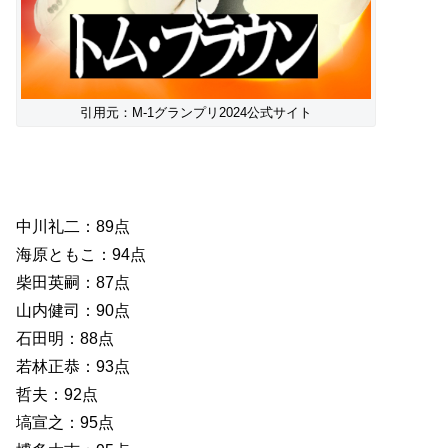
引用元：M-1グランプリ2024公式サイト
中川礼二：89点
海原ともこ：94点
柴田英嗣：87点
山内健司：90点
石田明：88点
若林正恭：93点
哲夫：92点
塙宣之：95点