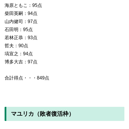
海原ともこ：95点
柴田英嗣：94点
山内健司：97点
石田明：95点
若林正恭：93点
哲夫：90点
塙宣之：94点
博多大吉：97点
合計得点・・・849点
マユリカ（敗者復活枠）