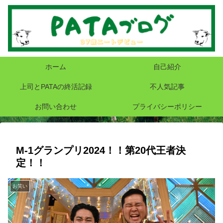
ホーム
自己紹介
上司とPATAの終活記録
不人気記事
お問い合わせ
プライバシーポリシー
M-1グランプリ2024！！第20代王者決
定！！
お笑い