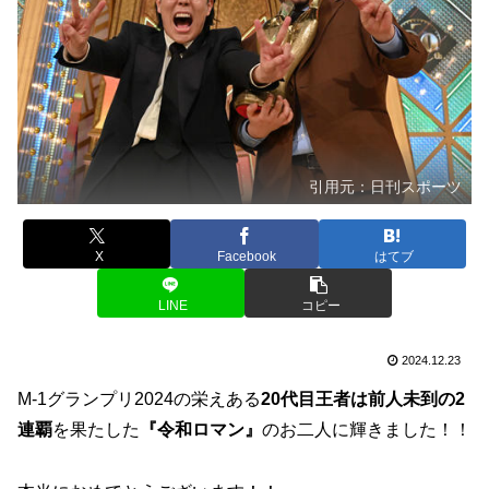
引用元：日刊スポーツ
X
Facebook
はてブ
LINE
コピー
2024.12.23
M-1グランプリ2024の栄えある
20代目王者は前人未到の2
連覇
を果たした
『令和ロマン』
のお二人に輝きました！！