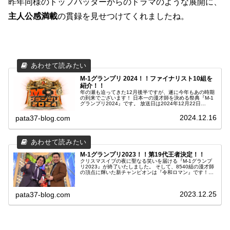
昨年同様のトップバッターからのドラマのような展開に、
主人公感満載
の貫録を見せつけてくれましたね。
M-1グランプリ 2024！！ファイナリスト10組を
紹介！！
年の瀬も迫ってきた12月後半ですが、遂に今年もあの時期
の到来でございます！ 日本一の漫才師を決める祭典『M-1
グランプリ2024』です。 放送日は2024年12月22日
(日)18：30～となっております。 10330組の中から決勝の
舞台へと勝ち進んだお笑いモンスター10組のカードが出そ
2024.12.16
pata37-blog.com
ろいましたので、さっそくチェックしていきたいと思いま
す。 要チェックや！！
M-1グランプリ2023！！第19代王者決定！！
クリスマスイブの夜に聖なる笑いを届ける『M-1グランプ
リ2023』が終了いたしました。 そして、8540組の漫才師
の頂点に輝いた新チャンピオンは『令和ロマン』です！！
本当におめでとうございます！ 興奮冷めやらぬ中、さっそ
く振り返っていきたいと思います。 ご覧ください！
2023.12.25
pata37-blog.com