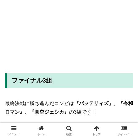
ファイナル3組
最終決戦に勝ち進んだコンビは
『バッテリィズ』
、
『令和
ロマン』
、
『真空ジェシカ』
の3組です！
ネタ順は『真空ジェシカ』→『令和ロマン』→『バッテリ
メニュー
ホーム
検索
トップ
サイドバー