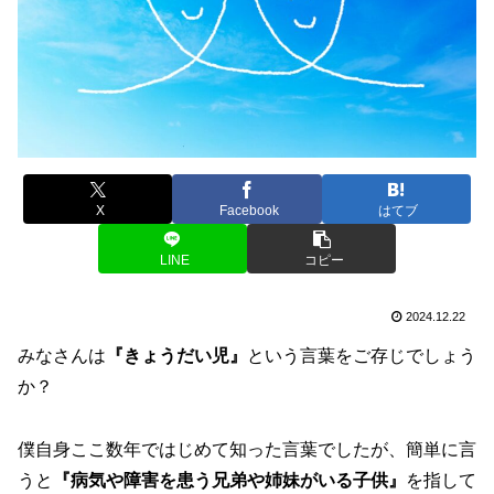
X
Facebook
はてブ
LINE
コピー
2024.12.22
みなさんは
『きょうだい児』
という言葉をご存じでしょう
か？
僕自身ここ数年ではじめて知った言葉でしたが、簡単に言
うと
『病気や障害を患う兄弟や姉妹がいる子供』
を指して