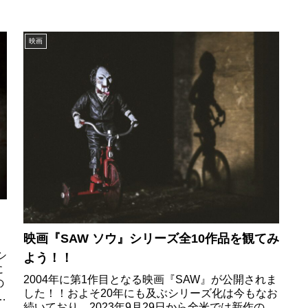
映画
映画『SAW ソウ』シリーズ全10作品を観てみ
シ
よう！！
に
2004年に第1作目となる映画『SAW』が公開されま
の
した！！およそ20年にも及ぶシリーズ化は今もなお
ま
続いており、2023年9月29日から全米では新作の