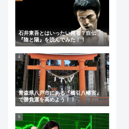
石井東吾とはいったい何者？自伝
『陰と陽』を読んでみた！！
青森県八戸市にある『櫛引八幡宮』
で勝負運を高めよう！！