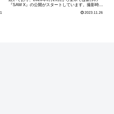
だ
『SAW X』の公開がスタートしています。撮影時に
はあまりにもお芝居の上手い役者さんの強烈な『叫
21
2023.11.26
び声』により「事件か！？」と通報されてしまい、
警察が出動する事態があったそうです。近いうちに
日本でも公開されるでしょう。そこで、今回は改め
て『SAWシリーズ』を振り返っていきたいと思いま
す。まだ観たことがない人も、久しぶりの人も合わ
せてご覧ください！！I want play the game ?