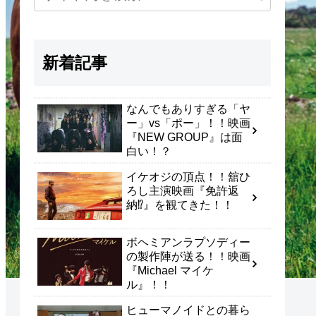
新着記事
なんでもありすぎる「ヤ
ー」vs「ポー」！！映画
『NEW GROUP』は面
白い！？
イケオジの頂点！！舘ひ
ろし主演映画『免許返
納⁉』を観てきた！！
ボヘミアンラプソディー
の製作陣が送る！！映画
『Michael マイケ
ル』！！
ヒューマノイドとの暮ら