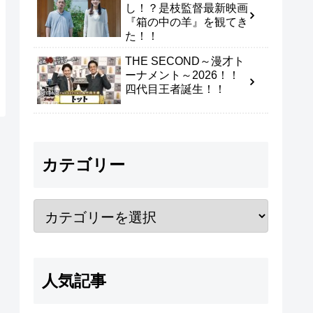
し！？是枝監督最新映画
『箱の中の羊』を観てき
た！！
THE SECOND～漫才ト
ーナメント～2026！！
四代目王者誕生！！
カテゴリー
人気記事