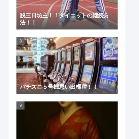
脱三日坊主！！ダイエットの継続方
法！！
パチスロ５号機思い出機種！！