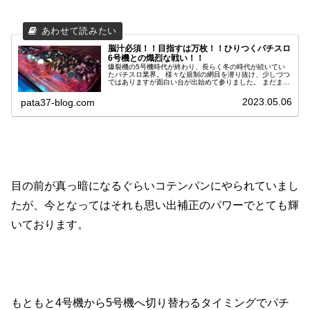
脳汁必須！！目指すは万枚！！ひりつくパチスロ
6号機との熾烈な戦い！！
爆裂機の5号機時代が終わり、長らく冬の時代が続いてい
たパチスロ業界。 様々な規制の網目を潜り抜け、少しづつ
ではありますが面白い台が出始めて参りました。 まだまだ
道半ばといったところではありますが、明るい兆しを感じ
る6号機の到来は嬉しくもあり、剛腕を奮う絶好の腕試し
2023.05.06
pata37-blog.com
の機会でもあります。 そこで今回は、私PATAが対戦した
スマスロを含む6号機10機種についての歴戦を振り返って
みたいと思います。 それではご覧ください！
目の前が真っ暗になるぐらいコテンパンにやられていまし
たが、今となってはそれも思い出補正のパワーでとても輝
いております。
もともと4号機から5号機へ切り替わるタイミングでパチ