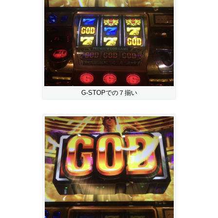
G-STOPでの７揃い