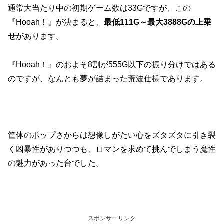
通常大当たり中の初期ゲーム数は33Gですが、この
『Hooah！』が決まると、
最低111G～最大3888Gの上乗
せ
があります。
『Hooah！』のおよそ8割が555G以下の振り分けではある
のですが、なんとも夢が詰まった荒波仕様であります。
筐体のポップさからは想像しがたい心をズタズタに引き裂
く凶暴性がありつつも、ロマンを求めて挑んでしまう魔性
の魅力があった台でした。
スポンサーリンク