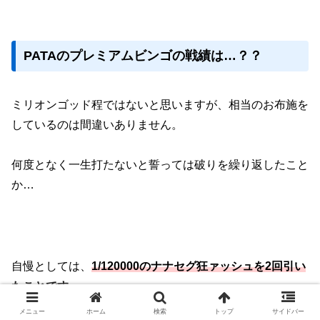
PATAのプレミアムビンゴの戦績は…？？
ミリオンゴッド程ではないと思いますが、相当のお布施を
しているのは間違いありません。
何度となく一生打たないと誓っては破りを繰り返したこと
か…
自慢としては、
1/120000のナナセグ狂ァッシュを2回引い
たことです。
メニュー
ホーム
検索
トップ
サイドバー