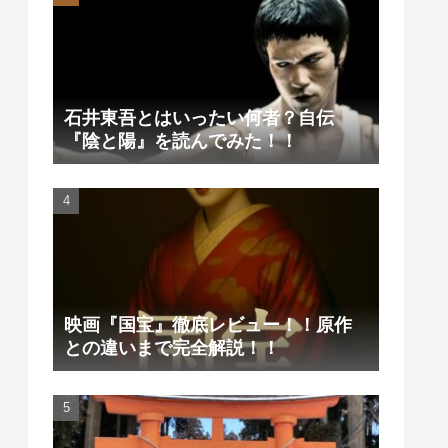
石井東吾とはいったい何者？自伝
『陰と陽』を読んでみた！！
映画『国宝』徹底レビュー！！原作
との違いまで完全解説！！