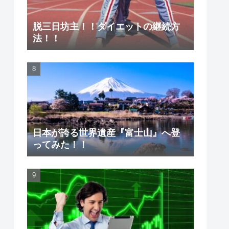
脱三日坊主！！ダイエットの継続方
法！！
日本が誇る世界遺産『富士山』へ登
ってみた！！