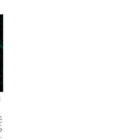
幸
化
ピ
ウ
ら