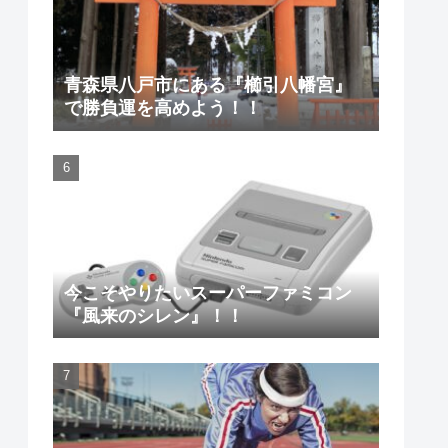
青森県八戸市にある『櫛引八幡宮』
で勝負運を高めよう！！
今こそやりたいスーパーファミコン
『風来のシレン』！！