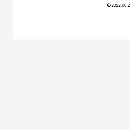
の活躍を褒めたたえるのは、あまりにも野暮なの
2022.06.
で、最近の活躍を紹介して行こうと思います。そ
ではご覧くださいませ。