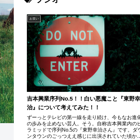
お笑い
吉本興業序列No.5！！白い悪魔こと『東野
治』について考えてみた！！
ずーっとテレビの第一線を走り続け、今もなお進
の歩みを止めない芸人。そう。自称吉本興業内の
ラミッドで序列No.5の『東野幸治さん』です。ダ
ンタウンのごっつええ感じに出演されていた頃か