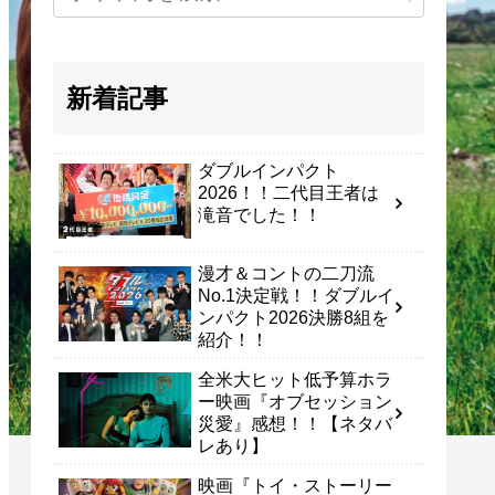
新着記事
ダブルインパクト
2026！！二代目王者は
滝音でした！！
漫才＆コントの二刀流
No.1決定戦！！ダブルイ
ンパクト2026決勝8組を
紹介！！
全米大ヒット低予算ホラ
ー映画『オブセッション
災愛』感想！！【ネタバ
レあり】
映画『トイ・ストーリー