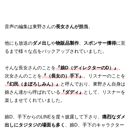
音声の編集は東野さんの
長女さんが担当
。
他にも放送の
ダメ出し
や
物販品製作
、
スポンサー獲得
に至
るまで様々な点をバックアップされていました。
そんな長女さんのことを
『娘D（ディレクターのD）』
、
次女さんのことを
『（長女の）手下』
、リスナーのことを
『幻民（まぼろしみん）』
と呼んでおり、東野さん自身は
娘さん達から呼ばれている
『ダディ』
として、リスナーを
楽しませてくれていました。
娘D、手下からのLINEを度々披露して下さり、
痛烈なダメ
出しにタジタジの場面も多く
、娘D、手下のキャラクター