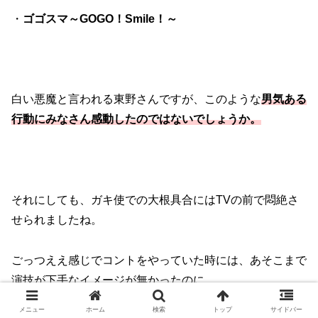
・
ゴゴスマ～GOGO！Smile！～
白い悪魔と言われる東野さんですが、このような
男気ある
行動にみなさん感動したのではないでしょうか。
それにしても、ガキ使での大根具合にはTVの前で悶絶さ
せられましたね。
ごっつええ感じでコントをやっていた時には、あそこまで
演技が下手なイメージが無かったのに…
メニュー
ホーム
検索
トップ
サイドバー