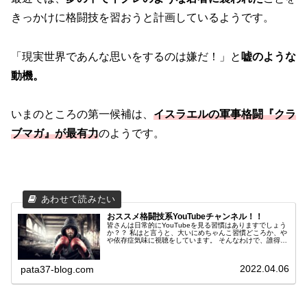
きっかけに格闘技を習おうと計画しているようです。
「現実世界であんな思いをするのは嫌だ！」と
嘘のような
動機。
いまのところの第一候補は、
イスラエルの軍事格闘『クラ
ブマガ』が最有力
のようです。
おススメ格闘技系YouTubeチャンネル！！
皆さんは日常的にYouTubeを見る習慣はありますでしょう
か？？ 私はと言うと、大いにめちゃんこ習慣どころか、や
や依存症気味に視聴をしています。 そんなわけで、誰得な
自己満おススメ格闘技系YouTubeチャンネルを紹介させて
いただきます！！
2022.04.06
pata37-blog.com