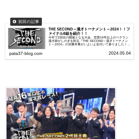
THE SECOND～漫才トーナメント～2024！！フ
ァイナル8組を紹介！！
今年で2回目の開催となる大会、芸歴16年以上のベテラン
漫才師がしのぎを削る『THE SECOND～漫才トーナメン
ト～2024』の決勝本番がいよいよ近付いて参りました！！
放送日は2024年5月18日(土)の19時～23時10分フジテレビ
系列にて生放送される予定でございます。 決勝へ進出した
2024.05.04
pata37-blog.com
8組のベテラン漫才師と対戦カードを早速チェックしてい
きたいと思います！！ それではご覧ください。