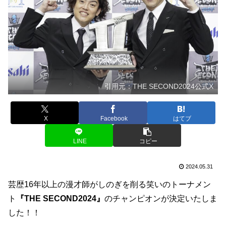
引用元：THE SECOND2024公式X
X
Facebook
はてブ
LINE
コピー
2024.05.31
芸歴16年以上の漫才師がしのぎを削る笑いのトーナメン
ト
『THE SECOND2024』
のチャンピオンが決定いたしま
した！！