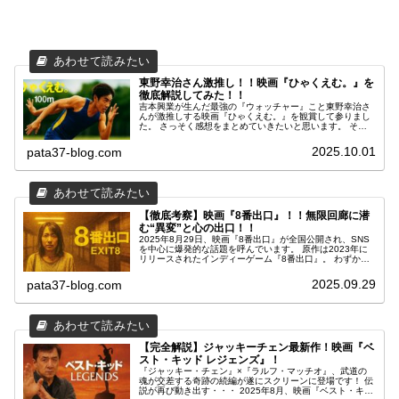
東野幸治さん激推し！！映画『ひゃくえむ。』を
徹底解説してみた！！
吉本興業が生んだ最強の『ウォッチャー』こと東野幸治さ
んが激推しする映画『ひゃくえむ。』を観賞して参りまし
た。 さっそく感想をまとめていきたいと思います。 それ
では、ご覧ください！
2025.10.01
pata37-blog.com
【徹底考察】映画『8番出口』！！無限回廊に潜
む“異変”と心の出口！！
2025年8月29日、映画『8番出口』が全国公開され、SNS
を中心に爆発的な話題を呼んでいます。 原作は2023年に
リリースされたインディーゲーム『8番出口』。 わずか
500円で販売されたこのゲームは、累計170万ダウンロー
ドを突破し、世界中のプレイヤーを“異変”探しのループに
2025.09.29
pata37-blog.com
引き込んだ作品です。 映画版は、原作ゲームの無機質な地
下通路という舞台設定を忠実に再現しながらも、主人公の
心理描写や人間関係を深く掘り下げ、“出口”というテーマ
に新たな意味を与えています。
【完全解説】ジャッキーチェン最新作！映画『ベ
スト・キッド レジェンズ』！
『ジャッキー・チェン』×『ラルフ・マッチオ』、武道の
魂が交差する奇跡の続編が遂にスクリーンに登場です！ 伝
説が再び動き出す・・・ 2025年8月、映画『ベスト・キッ