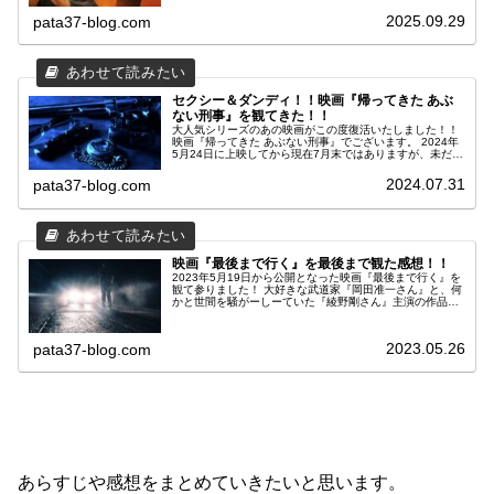
ド レジェンズ』が世界同時公開され、武道映画ファンの間
で大きな話題となっています。 本作は、1984年のオリジ
2025.09.29
pata37-blog.com
ナル版『ベスト・キッド』と2010年のリメイク版を繋ぐ正
統続編であり、ジャッキー・チェンとラルフ・マッチオと
いう二大レジェンドが初共演する奇跡の作品です。 カンフ
ーと空手、東洋と西洋、過去と未来。 すべてが交差するこ
の映画は、単なる格闘映画ではなく、「武道とは何か？」
を問い直す哲学的な物語でもあります。
セクシー＆ダンディ！！映画『帰ってきた あぶ
ない刑事』を観てきた！！
大人気シリーズのあの映画がこの度復活いたしました！！
映画『帰ってきた あぶない刑事』でございます。 2024年
5月24日に上映してから現在7月末ではありますが、未だに
上映されている映画館もあり、ロングランの大ヒットを記
録しております。 ネタバレ上等でレビュー記事を書いて参
2024.07.31
pata37-blog.com
りたいと思います！！ それではご覧ください。
映画『最後まで行く』を最後まで観た感想！！
2023年5月19日から公開となった映画『最後まで行く』を
観て参りました！ 大好きな武道家『岡田准一さん』と、何
かと世間を騒がーしーていた『綾野剛さん』主演の作品で
す。 もともとは韓国のキム・ソンフン監督によって、
2014年に同名のタイトルにて公開されていた作品のリメイ
ク版となっています。
2023.05.26
pata37-blog.com
あらすじや感想をまとめていきたいと思います。