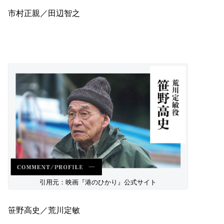
市村正親／田辺智之
引用元：映画『港のひかり』公式サイト
笹野高史／荒川定敏