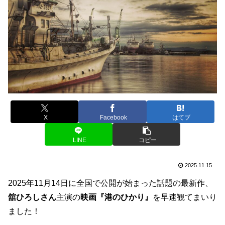
X
Facebook
はてブ
LINE
コピー
2025.11.15
2025年11月14日に全国で公開が始まった話題の最新作、
舘ひろしさん
主演の
映画『港のひかり』
を早速観てまいり
ました！