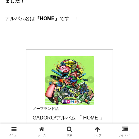
ました！
アルバム名は
『HOME』
です！！
ノーブランド品
GADORO/アルバム 「 HOME 」 
【 DVD 】
GADORO-HOME-0702-111
メニュー
ホーム
検索
トップ
サイドバー