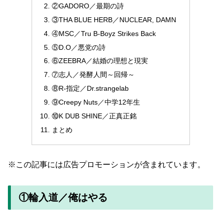
②GADORO／最期の詩
③THA BLUE HERB／NUCLEAR, DAMN
④MSC／Tru B-Boyz Strikes Back
⑤D.O／悪党の詩
⑥ZEEBRA／結婚の理想と現実
⑦志人／発酵人間～回帰～
⑧R-指定／Dr.strangelab
⑨Creepy Nuts／中学12年生
⑩K DUB SHINE／正真正銘
まとめ
※この記事には広告プロモーションが含まれています。
①輪入道／俺はやる