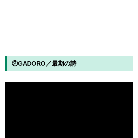
②GADORO／最期の詩