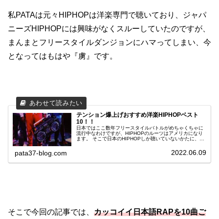
私PATAは元々HIPHOPは洋楽専門で聴いており、ジャパ
ニーズHIPHOPには興味がなくスルーしていたのですが、
まんまとフリースタイルダンジョンにハマってしまい、今
となってはもはや『虜』です。
テンション爆上げおすすめ洋楽HIPHOPベスト
10！！
日本ではここ数年フリースタイルバトルがめちゃくちゃに
流行中なわけですが、HIPHOPのルーツはアメリカになり
ます。 そこで日本のHIPHOPしか聴いていないかたに、ぜ
ひ海外のカッコイイHIPHOPを聴いていただきチェケラッ
チョ！ハゲラッチョ！してもらいたいと思います。 斎藤さ
2022.06.09
pata37-blog.com
んだぞ... 私PATA自身は「HIPHOPなんて不良ぶってるだけ
で逆にだせぇ！」なーんてことを言っていたのですが、今
回紹介するテンション高めの洋楽HIPHOPをきっかけに見
事ハマってしまったわけです。 若干の古さは否めません
が、間違いのない選曲をしたつもりです。 アゲアゲで聴い
ちゃってください！！
そこで今回の記事では、
カッコイイ日本語RAPを10曲ご