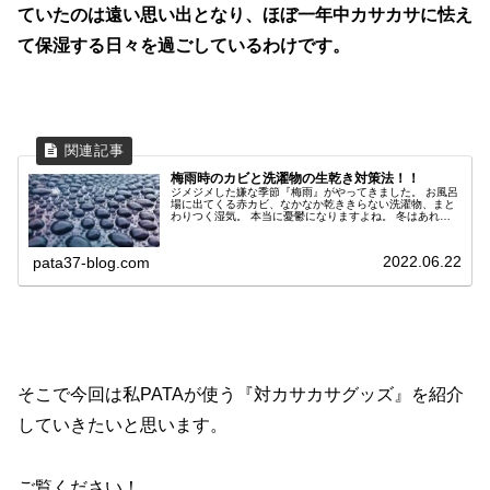
ていたのは遠い思い出となり、ほぼ一年中カサカサに怯え
て保湿する日々を過ごしているわけです。
梅雨時のカビと洗濯物の生乾き対策法！！
ジメジメした嫌な季節『梅雨』がやってきました。 お風呂
場に出てくる赤カビ、なかなか乾ききらない洗濯物、まと
わりつく湿気。 本当に憂鬱になりますよね。 冬はあれだ
け乾燥していて、加湿器を使っていたはずなのにこうも変
わりますか... 年々亜熱帯のような湿度ムンムンの嫌ーな暑
さになっていく気がします。 そんなわけで今回は、『お風
2022.06.22
pata37-blog.com
呂場の簡単なカビ対策』と『洗濯物の生乾き対策』につい
て書いていきたいと思います。
そこで今回は私PATAが使う『対カサカサグッズ』を紹介
していきたいと思います。
ご覧ください！