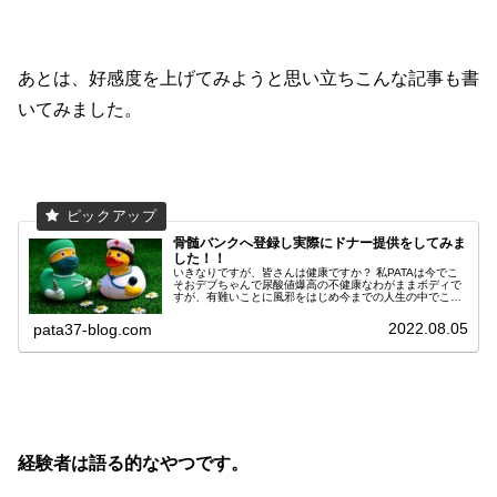
あとは、好感度を上げてみようと思い立ちこんな記事も書
いてみました。
骨髄バンクへ登録し実際にドナー提供をしてみま
した！！
いきなりですが、皆さんは健康ですか？ 私PATAは今でこ
そおデブちゃんで尿酸値爆高の不健康なわがままボディで
すが、有難いことに風邪をはじめ今までの人生の中でこれ
といった大病を患うことなく、健康的な日々を過ごして参
りました。 そんな私ですが人生で一度だけ入院をしたこと
2022.08.05
pata37-blog.com
があるのです。 そうです。 タイトルにあるように骨髄バ
ンクのドナー登録をきっかけに、実際に骨髄を提供したこ
とがあるのです。 今までの人生の中で自分以外の経験者に
お会いしたことがなかったので、せっかくなら記事に残し
参考にしていただこうかなと。 提供する側、提供される
側、その周りにいらっしゃるご家族など、立場が違えば思
いも違うでしょうが、ほんの一例として共有していきたい
と思います。
経験者は語る的なやつです。