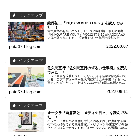
綾部祐二『 HI,HOW ARE YOU？』を読んでみ
た！！
吉本興業のお笑いコンビ、ピースの綾部祐二さんの著書
『HI,HOW ARE YOU？』が2022年7月15日KADOKAWA
より出版されました。 渡米後およそ5年間の沈黙を破り、
一体全体何を語るのか？ 綾部さんを魅了し続けるアメリカ
とは？ ちなみに私PATA、読了直後の興奮冷めやらぬ状態
2022.08.07
pata37-blog.com
です。 それでは早速感想を書いて参りたいと思います！！
佐久間宣行『佐久間宣行のずるい仕事術』を読ん
でみた！！
テレビ東京を退社しフリーとなった今も活躍の幅を広げて
いる、名プロデューサー佐久間宣行さんの著書『ずるい仕
事術』がダイヤモンド社より2022年4月5日に出版されま
した。 男性ファンの多いゴッドタンを作ったことでもお馴
染みの方ですね。 最近では、YouTubeでの活躍やラジオパ
2022.08.11
pata37-blog.com
ーソナリティとしても有名です。 そんな佐久間さんの仕事
術に触れるこの一冊。 若かりし頃からのテレビ東京での立
ち振る舞いがギュッと凝縮された一冊です。 それでは行っ
てみましょー！
オークラ『自意識とコメディの日々』を読んでみ
た！！
バラエティ番組の企画作りや芸人のネタ作りに参加する縁
の下の力持ちである放送作家。 バナナマンや東京03の単独
ライブには欠かせない存在『オークラさん』の著書が2021
年12月10日に太田出版より発売されております。 その名
も『自意識とコメディの日々』。 2022年の1月には大反響