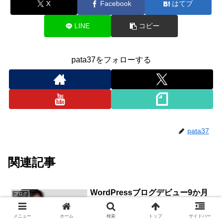
X
Facebook
はてブ
LINE
コピー
pata37をフォローする
pata37
関連記事
WordPressブログデビュー9か月
ブログ
経過報告！！
当ブログ『37歳ニートデビューPATAブロ
メニュー
ホーム
検索
トップ
サイドバー