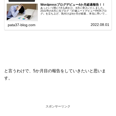
Wordpressブログデビュー4か月経過報告！！
あっという間に7月も終わり、8月に突入いたしました。
2022年の4月に当ブログ『37歳ニートデビューPATAブロ
グ』を立ち上げ、気付けば4か月が経過... 本当に早いです
なー。 毎月のブログでの収益を含めた経過報告をさせてい
ただいておりましたので、今回も報告をして参りたいと思
います。 それでは、ブログ初心者の皆様「こんなうだつの
2022.08.01
pata37-blog.com
上がらない人もいるんだな！」と安心してご覧くださいま
せ。
と言うわけで、5か月目の報告をしていきたいと思いま
す。
スポンサーリンク