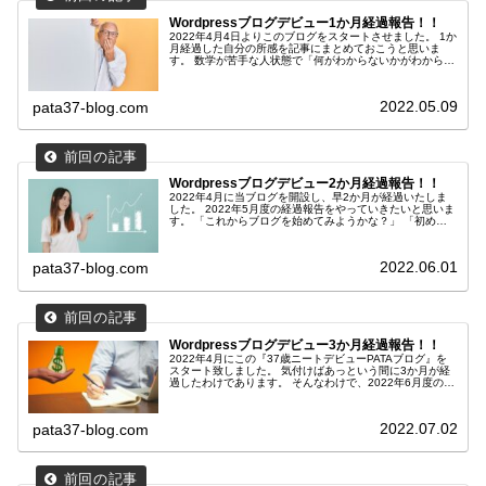
Wordpressブログデビュー1か月経過報告！！
2022年4月4日よりこのブログをスタートさせました。 1か
月経過した自分の所感を記事にまとめておこうと思いま
す。 数学が苦手な人状態で「何がわからないかがわからな
い！！」って感じです。 わからないやつが、わからないこ
とを、わからないなりに書いていきますです。
2022.05.09
pata37-blog.com
Wordpressブログデビュー2か月経過報告！！
2022年4月に当ブログを開設し、早2か月が経過いたしま
した。 2022年5月度の経過報告をやっていきたいと思いま
す。 「これからブログを始めてみようかな？」 「初めて
間もない人はどんな感じ？」 「収益ってどうなの？」
「Googleアドセンスって難しいの？」 「SNSはやったほ
うがいいの？」 といったかたの参考になれば幸いです。
2022.06.01
pata37-blog.com
それではご覧くださいませ。
Wordpressブログデビュー3か月経過報告！！
2022年4月にこの『37歳ニートデビューPATAブログ』を
スタート致しました。 気付けばあっという間に3か月が経
過したわけであります。 そんなわけで、2022年6月度の経
過報告をばして参りたいと思います。 始めたての皆さんの
参考になれば幸いでございます。 下記記事もあわせてお読
みいただければなお良しです。
2022.07.02
pata37-blog.com