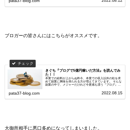
2022.08.12
pata37-blog.com
の4刷！ 東京でのお笑いブームの夜明け前を感じる作品で
した。 それでは早速感想を書いていきたいと思います。
ブロガーの皆さんにはこちらがオススメです。
きぐち『ブログで5億円稼いだ方法』を読んでみ
た！！
本業での給料が上がらぬ昨今、本業での収入以外の柱を求
めて副業に興味を持たれる方が増えてきています。 そんな
副業の中で、メジャーだけれど今更感も漂う『ブログ』。
実際に私PATAもブログを始めたものの、いかんせん思うよ
うに成果が伴いません。 そんな中、正職に一度も付くこと
2022.08.15
pata37-blog.com
なくおよそ20年間ブログのみで暮らす、『きぐちさん』の
書籍『ブログで5億円稼いだ方法』が2022年7月12日にダ
イヤモンド社より出版されました。 Twitterのブログ系アカ
ウントでは、出版後たいへん話題になっていました。 遅れ
ばせながらやっとこさ読み終えましたので、早速感想を書
いていきたいと思います。
大御所相手に悪口多めになってしまいました。